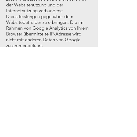
der Websitenutzung und der
Internetnutzung verbundene
Dienstleistungen gegenüber dem
Websitebetreiber zu erbringen. Die im
Rahmen von Google Analytics von Ihrem
Browser übermittelte IP-Adresse wird
nicht mit anderen Daten von Google
zusammengeführt.
Sie können die Speicherung der Cookies
durch eine entsprechende Einstellung
Ihrer Browser-Software verhindern; wir
weisen Sie jedoch darauf hin, dass Sie in
diesem Fall gegebenenfalls nicht
sämtliche Funktionen dieser Website
vollumfänglich nutzen können. Sie können
darüber hinaus die Erfassung der durch
das Cookie erzeugten und auf Ihre
Nutzung der Website bezogenen Daten
(inkl. Ihrer IP-Adresse) an Google sowie
die Verarbeitung dieser Daten durch
Google verhindern, indem sie das unter
dem folgenden Link verfügbare Browser-